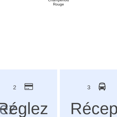
Champenois
Rouge
2
3
ez
Réglez
Récep