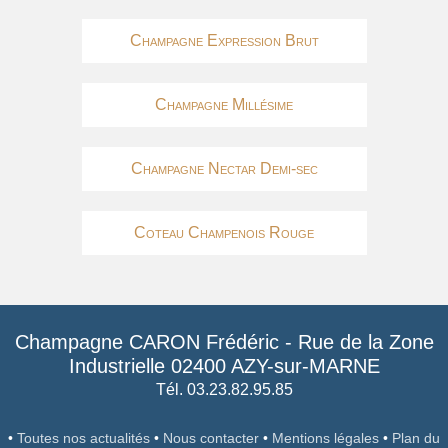
Champagne Expression Brut
Champagne Millésime
Champagne Nectar Demi-sec
Coteau Champenois Rouge
Champagne CARON Frédéric
-
Rue de la Zone
Industrielle
02400
AZY-sur-MARNE
Tél. 03.23.82.95.85
•
Toutes nos actualités
•
Nous contacter
•
Mentions légales
•
Plan du