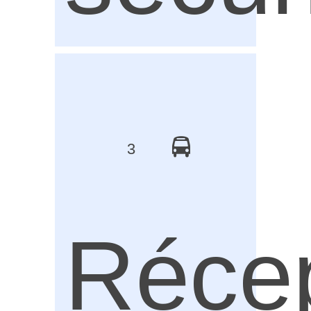
3
Réce