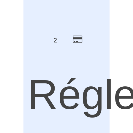
2
Régl