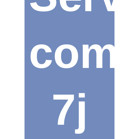
com
7j