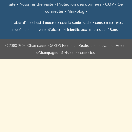
site
•
Nous rendre visite
•
Protection des données
•
CGV
•
Se
connecter
•
Mini-blog
•
- L'abus d'alcool est dangereux pour la santé, sachez consommer avec
modération - La vente d'alcool est interdite aux mineurs de -18ans -
© 2003-2026 Champagne CARON Frédéric -
Réalisation enovanet
-
Moteur
eChampagne
- 5 visiteurs connectés.