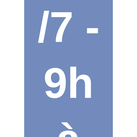
/7 -
9h