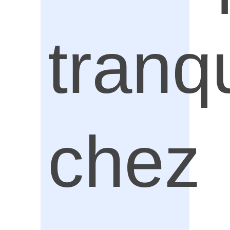
tranq
chez