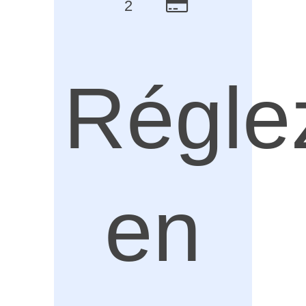
2
Régle
en