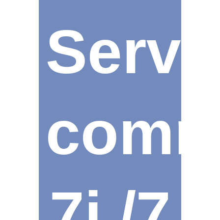
Servi
comm
7j /7