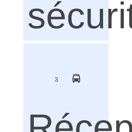
sécuri
3
Récep