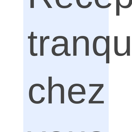
tranqu
chez