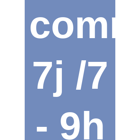
comm
7j /7
- 9h