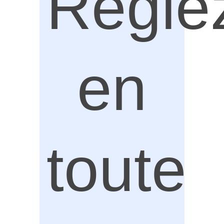
Régle
en
toute