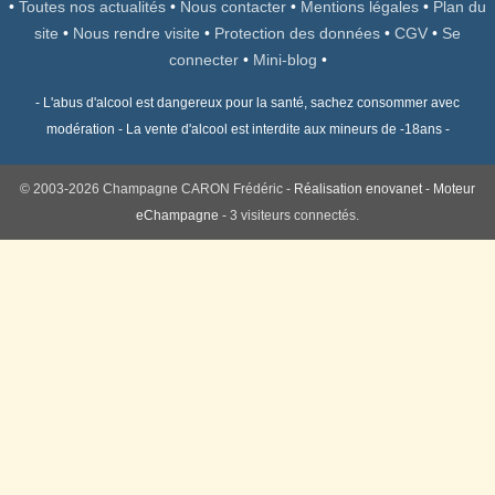
•
Toutes nos actualités
•
Nous contacter
•
Mentions légales
•
Plan du
site
•
Nous rendre visite
•
Protection des données
•
CGV
•
Se
connecter
•
Mini-blog
•
- L'abus d'alcool est dangereux pour la santé, sachez consommer avec
modération - La vente d'alcool est interdite aux mineurs de -18ans -
© 2003-2026 Champagne CARON Frédéric -
Réalisation enovanet
-
Moteur
eChampagne
- 3 visiteurs connectés.